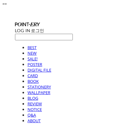
"
"
LOG IN
로그인
BEST
NEW
SALE!
POSTER
DIGITAL FILE
CARD
BOOK
STATIONERY
WALLPAPER
BLOG
REVIEW
NOTICE
Q&A
ABOUT