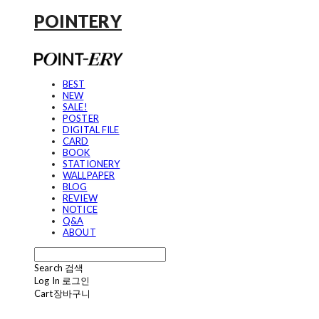
POINTERY
BEST
NEW
SALE!
POSTER
DIGITAL FILE
CARD
BOOK
STATIONERY
WALLPAPER
BLOG
REVIEW
NOTICE
Q&A
ABOUT
Search
검색
Log In
로그인
Cart
장바구니