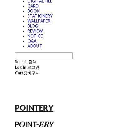
DIGITAL FILE
CARD
BOOK
STATIONERY
WALLPAPER
BLOG
REVIEW
NOTICE
Q&A
ABOUT
Search
검색
Log In
로그인
Cart
장바구니
POINTERY