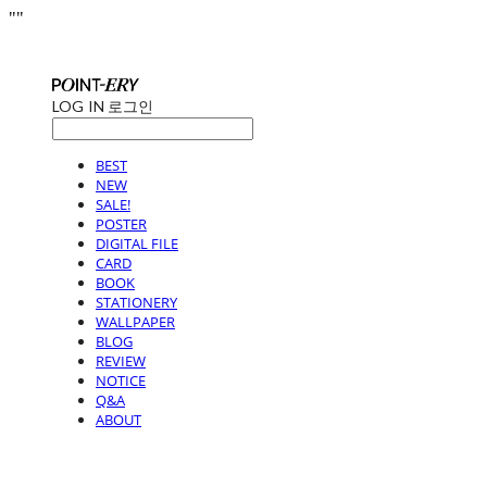
"
"
LOG IN
로그인
BEST
NEW
SALE!
POSTER
DIGITAL FILE
CARD
BOOK
STATIONERY
WALLPAPER
BLOG
REVIEW
NOTICE
Q&A
ABOUT