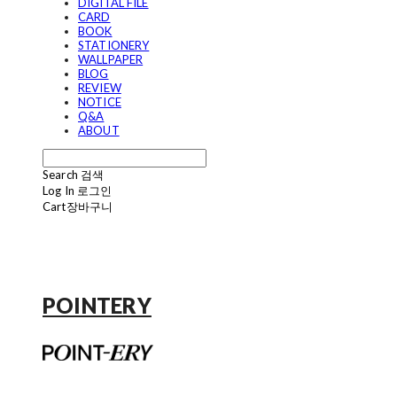
DIGITAL FILE
CARD
BOOK
STATIONERY
WALLPAPER
BLOG
REVIEW
NOTICE
Q&A
ABOUT
Search
검색
Log In
로그인
Cart
장바구니
POINTERY