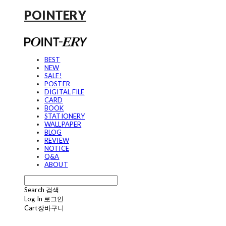
POINTERY
BEST
NEW
SALE!
POSTER
DIGITAL FILE
CARD
BOOK
STATIONERY
WALLPAPER
BLOG
REVIEW
NOTICE
Q&A
ABOUT
Search
검색
Log In
로그인
Cart
장바구니