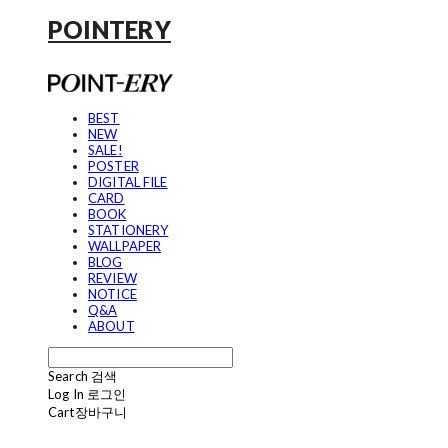
POINTERY
BEST
NEW
SALE!
POSTER
DIGITAL FILE
CARD
BOOK
STATIONERY
WALLPAPER
BLOG
REVIEW
NOTICE
Q&A
ABOUT
Search
검색
Log In
로그인
Cart
장바구니