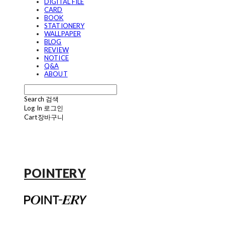
DIGITAL FILE
CARD
BOOK
STATIONERY
WALLPAPER
BLOG
REVIEW
NOTICE
Q&A
ABOUT
Search
검색
Log In
로그인
Cart
장바구니
POINTERY