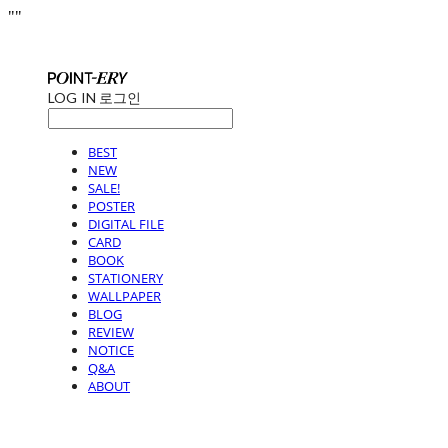
"
"
LOG IN
로그인
BEST
NEW
SALE!
POSTER
DIGITAL FILE
CARD
BOOK
STATIONERY
WALLPAPER
BLOG
REVIEW
NOTICE
Q&A
ABOUT