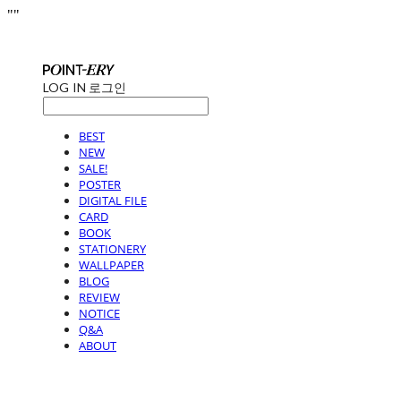
"
"
LOG IN
로그인
BEST
NEW
SALE!
POSTER
DIGITAL FILE
CARD
BOOK
STATIONERY
WALLPAPER
BLOG
REVIEW
NOTICE
Q&A
ABOUT