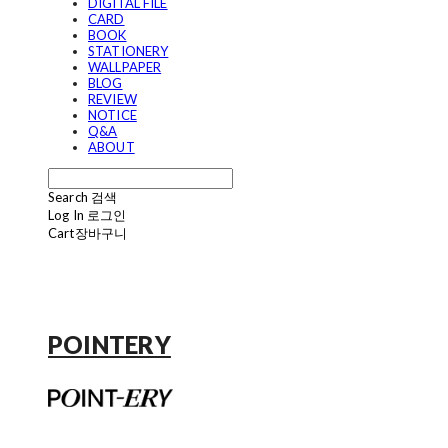
DIGITAL FILE
CARD
BOOK
STATIONERY
WALLPAPER
BLOG
REVIEW
NOTICE
Q&A
ABOUT
Search
검색
Log In
로그인
Cart
장바구니
POINTERY