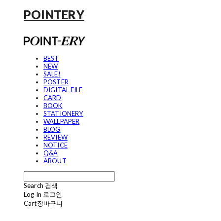
POINTERY
BEST
NEW
SALE!
POSTER
DIGITAL FILE
CARD
BOOK
STATIONERY
WALLPAPER
BLOG
REVIEW
NOTICE
Q&A
ABOUT
Search
검색
Log In
로그인
Cart
장바구니