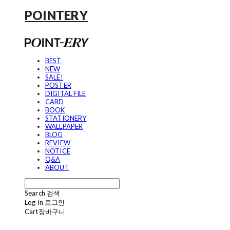
POINTERY
BEST
NEW
SALE!
POSTER
DIGITAL FILE
CARD
BOOK
STATIONERY
WALLPAPER
BLOG
REVIEW
NOTICE
Q&A
ABOUT
Search
검색
Log In
로그인
Cart
장바구니