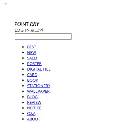
"
"
LOG IN
로그인
BEST
NEW
SALE!
POSTER
DIGITAL FILE
CARD
BOOK
STATIONERY
WALLPAPER
BLOG
REVIEW
NOTICE
Q&A
ABOUT