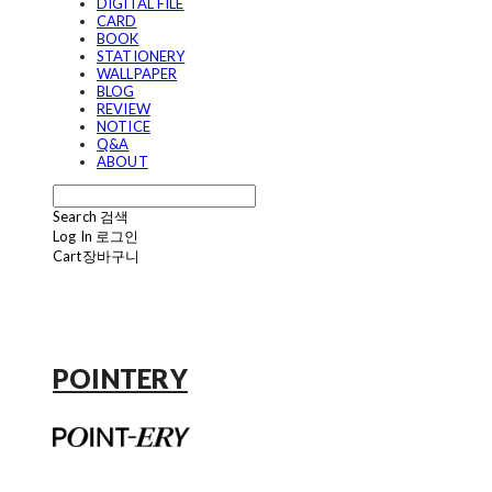
DIGITAL FILE
CARD
BOOK
STATIONERY
WALLPAPER
BLOG
REVIEW
NOTICE
Q&A
ABOUT
Search
검색
Log In
로그인
Cart
장바구니
POINTERY