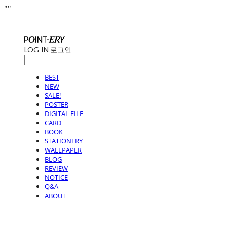
"
"
LOG IN
로그인
BEST
NEW
SALE!
POSTER
DIGITAL FILE
CARD
BOOK
STATIONERY
WALLPAPER
BLOG
REVIEW
NOTICE
Q&A
ABOUT