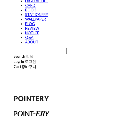
DIGITAL FILE
CARD
BOOK
STATIONERY
WALLPAPER
BLOG
REVIEW
NOTICE
Q&A
ABOUT
Search
검색
Log In
로그인
Cart
장바구니
POINTERY