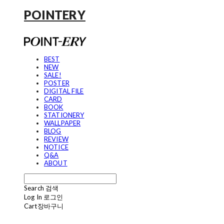
POINTERY
BEST
NEW
SALE!
POSTER
DIGITAL FILE
CARD
BOOK
STATIONERY
WALLPAPER
BLOG
REVIEW
NOTICE
Q&A
ABOUT
Search
검색
Log In
로그인
Cart
장바구니