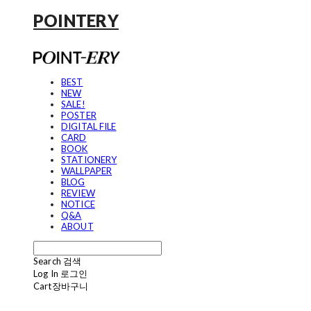
POINTERY
BEST
NEW
SALE!
POSTER
DIGITAL FILE
CARD
BOOK
STATIONERY
WALLPAPER
BLOG
REVIEW
NOTICE
Q&A
ABOUT
Search
검색
Log In
로그인
Cart
장바구니