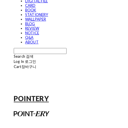
DIGITAL FILE
CARD
BOOK
STATIONERY
WALLPAPER
BLOG
REVIEW
NOTICE
Q&A
ABOUT
Search
검색
Log In
로그인
Cart
장바구니
POINTERY