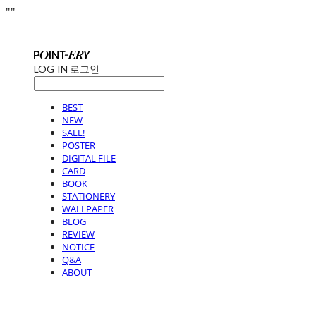
"
"
LOG IN
로그인
BEST
NEW
SALE!
POSTER
DIGITAL FILE
CARD
BOOK
STATIONERY
WALLPAPER
BLOG
REVIEW
NOTICE
Q&A
ABOUT