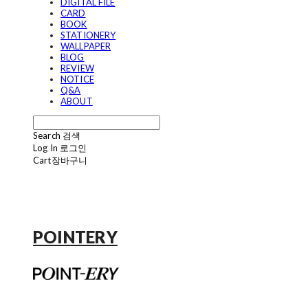
DIGITAL FILE
CARD
BOOK
STATIONERY
WALLPAPER
BLOG
REVIEW
NOTICE
Q&A
ABOUT
Search
검색
Log In
로그인
Cart
장바구니
POINTERY