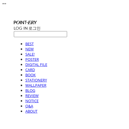
"
"
LOG IN
로그인
BEST
NEW
SALE!
POSTER
DIGITAL FILE
CARD
BOOK
STATIONERY
WALLPAPER
BLOG
REVIEW
NOTICE
Q&A
ABOUT