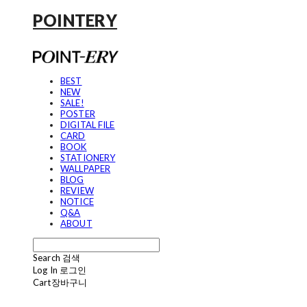
POINTERY
BEST
NEW
SALE!
POSTER
DIGITAL FILE
CARD
BOOK
STATIONERY
WALLPAPER
BLOG
REVIEW
NOTICE
Q&A
ABOUT
Search
검색
Log In
로그인
Cart
장바구니