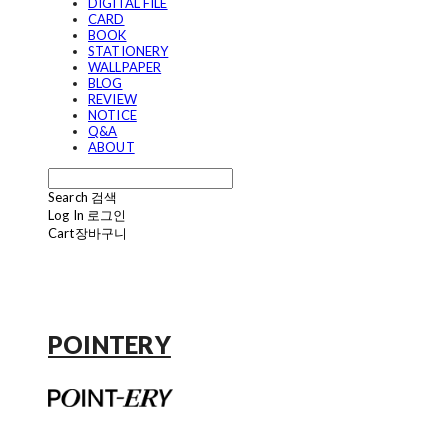
DIGITAL FILE
CARD
BOOK
STATIONERY
WALLPAPER
BLOG
REVIEW
NOTICE
Q&A
ABOUT
Search
검색
Log In
로그인
Cart
장바구니
POINTERY