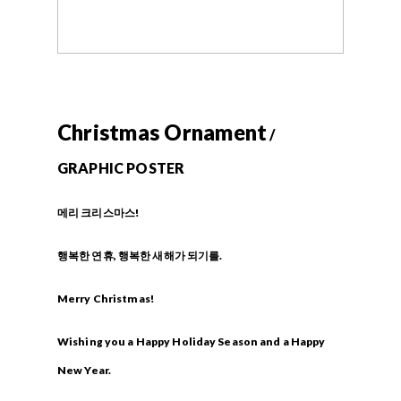
Christmas Ornament
/
GRAPHIC POSTER
메리 크리스마스!
행복한 연휴, 행복한 새해가 되기를.
Merry Christmas!
Wishing you a Happy Holiday Season and a Happy
New Year.