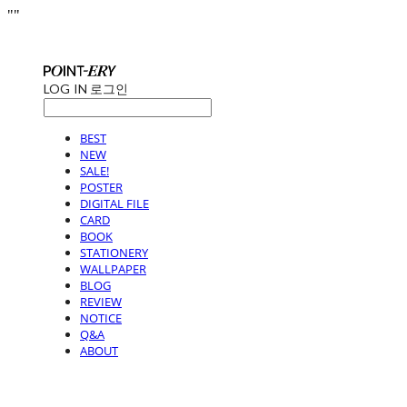
"
"
LOG IN
로그인
BEST
NEW
SALE!
POSTER
DIGITAL FILE
CARD
BOOK
STATIONERY
WALLPAPER
BLOG
REVIEW
NOTICE
Q&A
ABOUT