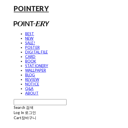
POINTERY
BEST
NEW
SALE!
POSTER
DIGITAL FILE
CARD
BOOK
STATIONERY
WALLPAPER
BLOG
REVIEW
NOTICE
Q&A
ABOUT
Search
검색
Log In
로그인
Cart
장바구니