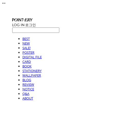
"
"
LOG IN
로그인
BEST
NEW
SALE!
POSTER
DIGITAL FILE
CARD
BOOK
STATIONERY
WALLPAPER
BLOG
REVIEW
NOTICE
Q&A
ABOUT