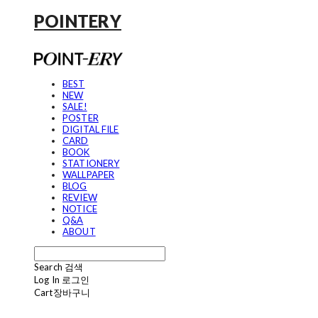
POINTERY
BEST
NEW
SALE!
POSTER
DIGITAL FILE
CARD
BOOK
STATIONERY
WALLPAPER
BLOG
REVIEW
NOTICE
Q&A
ABOUT
Search
검색
Log In
로그인
Cart
장바구니