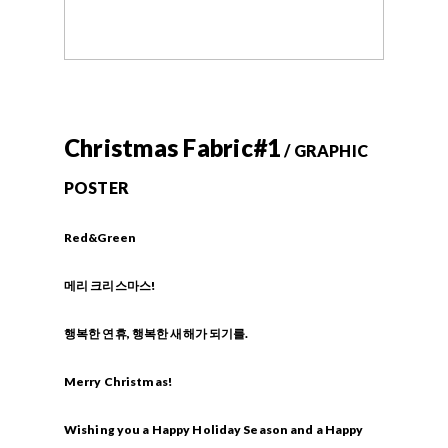
Christmas Fabric#1
/ GRAPHIC
POSTER
Red&Green
메리 크리스마스!
행복한 연휴, 행복한 새해가 되기를.
Merry Christmas!
Wishing you a Happy Holiday Season and a Happy