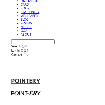
DIGITAL FILE
CARD
BOOK
STATIONERY
WALLPAPER
BLOG
REVIEW
NOTICE
Q&A
ABOUT
Search
검색
Log In
로그인
Cart
장바구니
POINTERY