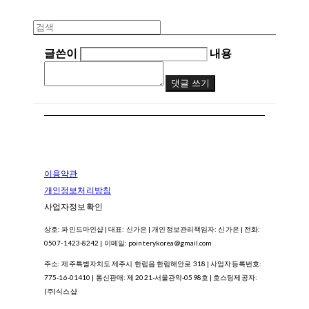
글쓴이
내용
댓글 쓰기
이용약관
개인정보처리방침
사업자정보확인
상호: 파인드마인샵 | 대표: 신가은 | 개인정보관리책임자: 신가은 | 전화:
0507-1423-8242 | 이메일: pointerykorea@gmail.com
주소: 제주특별자치도 제주시 한립읍 한림해안로 318 | 사업자등록번호:
775-16-01410
| 통신판매:
제 2021-서울관악-0598호
| 호스팅제공자:
(주)식스샵