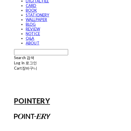
DIGITAL FILE
CARD
BOOK
STATIONERY
WALLPAPER
BLOG
REVIEW
NOTICE
Q&A
ABOUT
Search
검색
Log In
로그인
Cart
장바구니
POINTERY