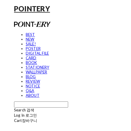
POINTERY
BEST
NEW
SALE!
POSTER
DIGITAL FILE
CARD
BOOK
STATIONERY
WALLPAPER
BLOG
REVIEW
NOTICE
Q&A
ABOUT
Search
검색
Log In
로그인
Cart
장바구니