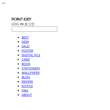
"
"
LOG IN
로그인
BEST
NEW
SALE!
POSTER
DIGITAL FILE
CARD
BOOK
STATIONERY
WALLPAPER
BLOG
REVIEW
NOTICE
Q&A
ABOUT